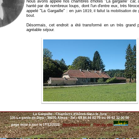
Nous avons appelé nos chambres d'hôtes "La gargaille" car, a
hanté par de nombreux loups, dont l'un d'entre eux, très féroc
appelé "La Gargaille" : en juin
1819,
il fallut la mobilisation d
bout.
Désormais, cet endroit a été transformé en un très grand 
agréable séjour.
La Gargaille - Chambres d'hôtes dans le Jura
135 La garde de Dieu - 39270 Alieze - Tel : 03 84 44 22 79 ou 09 62 32 00 50
page mise à jour le 17/12/2022 -
Mentions légales
-
Plan du site