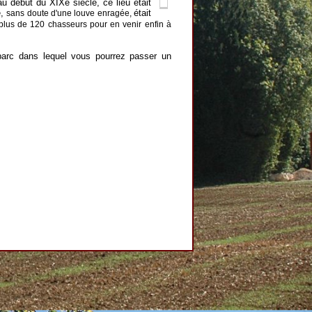
u début du XIXe siècle, ce lieu était
e,
était
sans doute d'une louve enragée,
e plus de 120 chasseurs pour en venir enfin à
parc dans lequel vous pourrez passer un